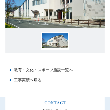
HOME
工事実績
会社案内
お問い合わせ
会社情報
採用情報
沿革
事業所
お知らせ
教育・文化・スポーツ施設一覧へ
広報
プライバシーポリシー
工事実績へ戻る
事業紹介
サイトマップ
電気工事
空調・管工事
機械器具設置工事