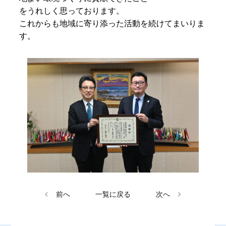
をうれしく思っております。
これからも地域に寄り添った活動を続けてまいりま
す。
HOME
工事実績
会社案内
お問い合わせ
会社情報
採用情報
沿革
事業所
お知らせ
広報
プライバシーポリシー
事業紹介
前へ
一覧に戻る
次へ
サイトマップ
電気工事
空調・管工事